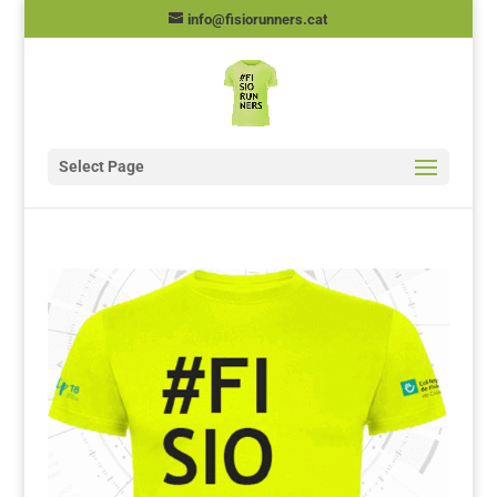
info@fisiorunners.cat
Select Page