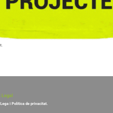
t.
s Legal
Lega i Política de privacitat.