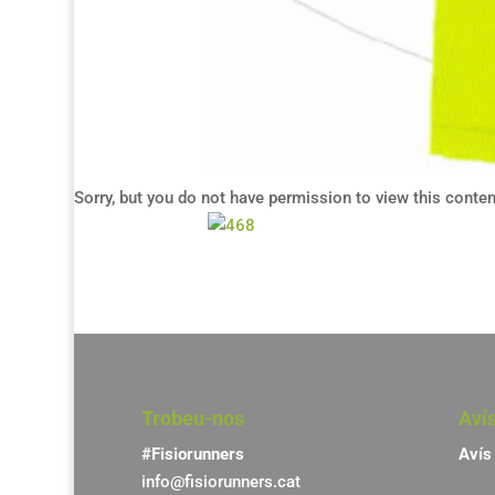
Sorry, but you do not have permission to view this conten
Trobeu-nos
Aví
#Fisiorunners
Avís 
info@fisiorunners.cat