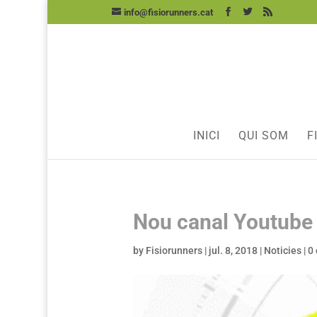
info@fisiorunners.cat
INICI
QUI SOM
F
Nou canal Youtube 
by
Fisiorunners
|
jul. 8, 2018
|
Noticies
|
0