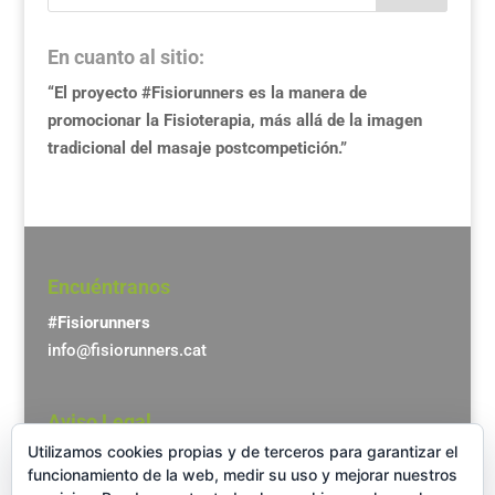
En cuanto al sitio:
“El proyecto #Fisiorunners es la manera de
promocionar la Fisioterapia, más allá de la imagen
tradicional del masaje postcompetición.”
Encuéntranos
#Fisiorunners
info@fisiorunners.cat
Aviso Legal
Utilizamos cookies propias y de terceros para garantizar el
Aviso Legal y Política de privacidad
funcionamiento de la web, medir su uso y mejorar nuestros