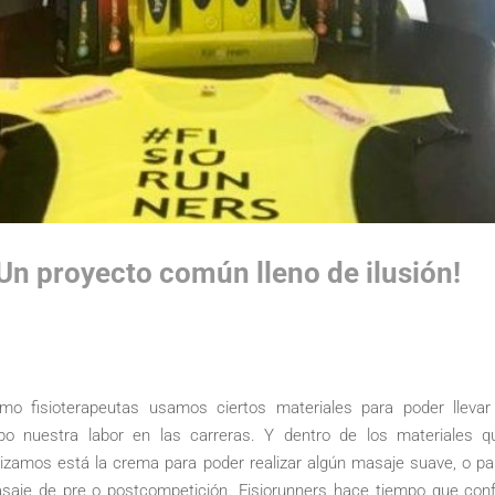
Un proyecto común lleno de ilusión!
mo fisioterapeutas usamos ciertos materiales para poder llevar
bo nuestra labor en las carreras. Y dentro de los materiales q
ilizamos está la crema para poder realizar algún masaje suave, o pa
saje de pre o postcompetición. Fisiorunners hace tiempo que conf