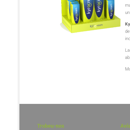
ma
un
Ky
de
in
La
ab
Mo
Trobeu-nos
Aví