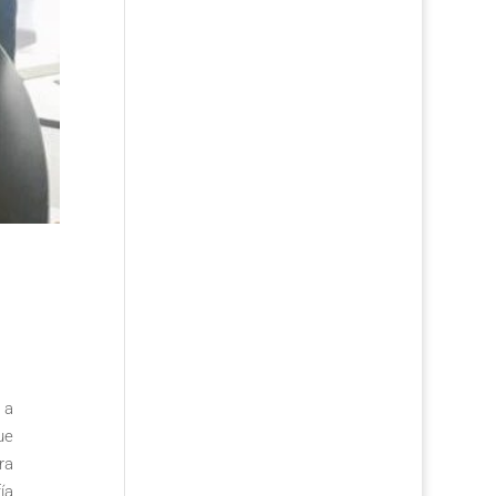
 a
ue
ra
ía