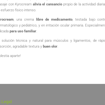
saje con Kyrocream
alivia el cansancio
propio de la actividad diaria
 esfuerzo físico intenso.
rocream
, una crema
libre de medicamento
, testada bajo contr
rmatológico y pediátrico, y en irritación ocular primaria. Especialmen
dicada
para uso familiar
.
 solución técnica y natural para músculos y ligamentos, de rápi
sorción, agradable textura y
buen olor
.
lestia aparte!
s Legal