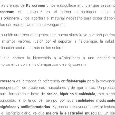
 las cremas de
Kyrocream
y nos enorgullece anunciar que desde ho
rocream
se convierte en el primer patrocinador oficial 
isiorunners
y nos aportará el material necesario para poder dispon
 las carreras en las que intervengamos.
ta unión creemos que genera una buena sinergia ya que compartim
s mismos valores, ilusión por el deporte, la fisioterapia, la salud
plicación social, además de los colores.
í que damos la bienvenida a #Fisioruners a una entidad t
mprometida con la Fisioterapia como es Kyrocream.
rocream
es la marca de referencia en
fisioterapia
para la prevenci
recuperación de problemas musculares y de ligamentos. Un produc
tural formulado a base de
árnica
,
hipérico
y
caléndula
, tres plant
conocidas a lo largo del tiempo por sus
cualidades medicinale
algésicas y antiinflamatorias
. Kyrocream te ayudará a evitar lesion
 el ejercicio diario, ya que
mejora la elasticidad muscular
. Un bu