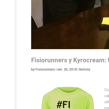
Fisiorunners y Kyrocream: 
by
Fisiorunners
|
set. 30, 2018
|
Noticia
Co
ca
ut
ma