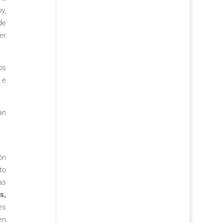
y,
de
er
os
 e
an
ón
to
as
s,
es
en