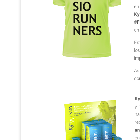
en
Ky
#F
en
Es
lo
im
As
co
Ky
y 
na
re
an
en