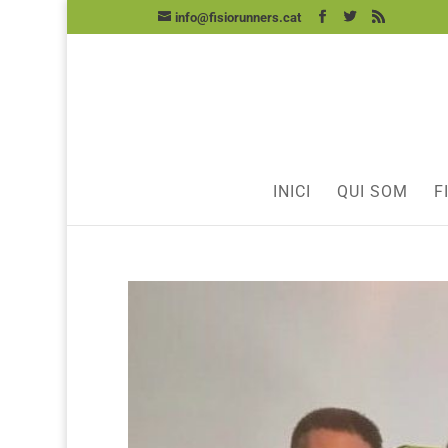
info@fisiorunners.cat
INICI
QUI SOM
F